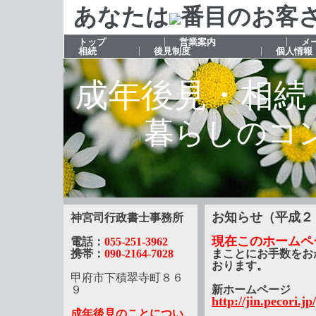
あなたは
番目のお客
トップ
営業案内
メ
相続
後見制度
個人情報
成年後見・相続
暮らしのコン
お知らせ（平成２
神宮司行政書士事務所
現在このホームペ
電話：
055-251-3962
携帯：
090-2164-7028
まことにお手数をお
おります。
甲府市下積翠寺町８６
９
新ホームページ
http://jin.pecori.jp
成年後見のことについ